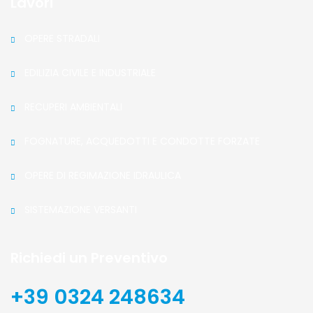
Lavori
OPERE STRADALI
EDILIZIA CIVILE E INDUSTRIALE
RECUPERI AMBIENTALI
FOGNATURE, ACQUEDOTTI E CONDOTTE FORZATE
OPERE DI REGIMAZIONE IDRAULICA
SISTEMAZIONE VERSANTI
Richiedi un Preventivo
+39 0324 248634